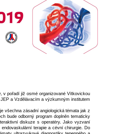
, v pořadí již osmé organizované Vítkovickou
S JEP a Vzdělávacím a výzkumným institutem
uje všechna zásadní angio
logická témata jak z
etech bude odborný program doplněn tematicky
eraktivní diskuze s operatéry. Jako vyzvaní
, endovaskulární terapie a cévní chirurgie.
Do
maty ultrazvukové diagnostiky tepenného a