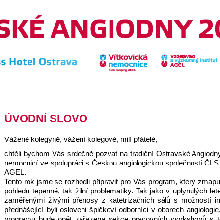
ÚVODNÍ SLOVO
Vážené kolegyně, vážení kolegové, milí přátelé,
chtěli bychom Vás srdečně pozvat na tradiční Ostravské Angiodny
nemocnicí ve spolupráci s Českou angiologickou společností ČL
AGEL.
Tento rok jsme se rozhodli připravit pro Vás program, který zmap
pohledu tepenné, tak žilní problematiky. Tak jako v uplynulých l
zaměřenými živými přenosy z katetrizačních sálů s možností int
přednášející byli osloveni špičkoví odborníci v oborech angiologie
programu bude opět zařazena sekce pracovních workshopů s té